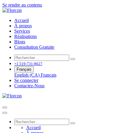
Se rendre au contenu
Accueil
À propos
Services
Réalisations
Blogs
Consultation Gratuite
+1 519-731-8627
Français
English (CA)
Français
Se connecter
Contactez-Nous
Accueil
À propos