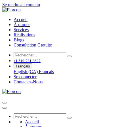
Se rendre au contenu
Accueil
À propos
Services
Réalisations
Blogs
Consultation Gratuite
+1 519-731-8627
Français
English (CA)
Français
Se connecter
Contactez-Nous
Accueil
À propos