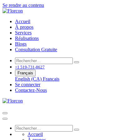
Se rendre au contenu
Accueil
À propos
Services
Réalisations
Blogs
Consultation Gratuite
+1 519-731-8627
Français
English (CA)
Français
Se connecter
Contactez-Nous
Accueil
À propos