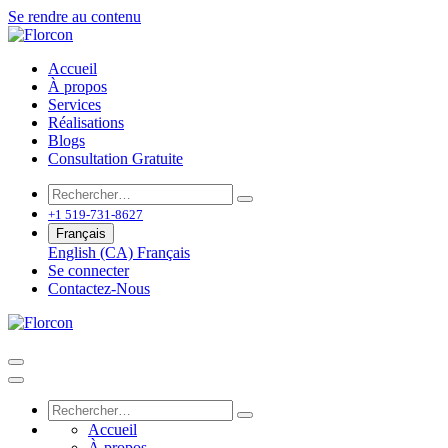
Se rendre au contenu
Accueil
À propos
Services
Réalisations
Blogs
Consultation Gratuite
+1 519-731-8627
Français
English (CA)
Français
Se connecter
Contactez-Nous
Accueil
À propos