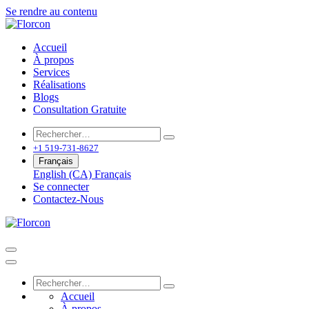
Se rendre au contenu
Accueil
À propos
Services
Réalisations
Blogs
Consultation Gratuite
+1 519-731-8627
Français
English (CA)
Français
Se connecter
Contactez-Nous
Accueil
À propos